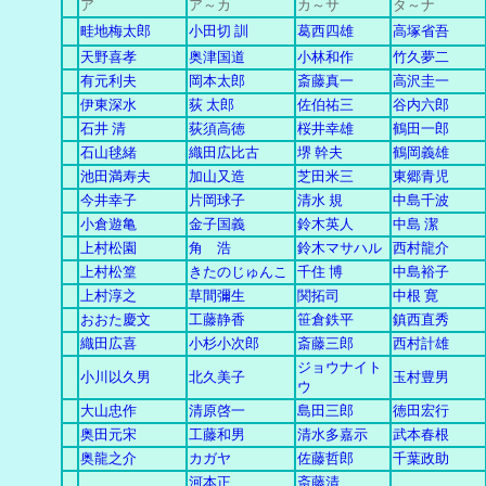
ア
ア～カ
カ
～
サ
タ～ナ
畦地梅太郎
小田切 訓
葛西四雄
高塚省吾
天野喜孝
奥津国道
小林和作
竹久夢二
有元利夫
岡本太郎
斎藤真一
高沢圭一
伊東深水
荻 太郎
佐伯祐三
谷内六郎
石井 清
荻須高徳
桜井幸雄
鶴田一郎
石山毬緒
織田広比古
堺 幹夫
鶴岡義雄
池田満寿夫
加山又造
芝田米三
東郷青児
今井幸子
片岡球子
清水 規
中島千波
小倉遊亀
金子国義
鈴木英人
中島 潔
上村松園
角 浩
鈴木マサハル
西村龍介
上村松篁
きたのじゅんこ
千住 博
中島裕子
上村淳之
草間彌生
関拓司
中根 寛
おおた慶文
工藤静香
笹倉鉄平
鎮西直秀
織田広喜
小杉小次郎
斎藤三郎
西村計雄
ジョウナイト
小川以久男
北久美子
玉村豊男
ウ
大山忠作
清原啓一
島田三郎
徳田宏行
奥田元宋
工藤和男
清水多嘉示
武本春根
奥龍之介
カガヤ
佐藤哲郎
千葉政助
河本正
斎藤清