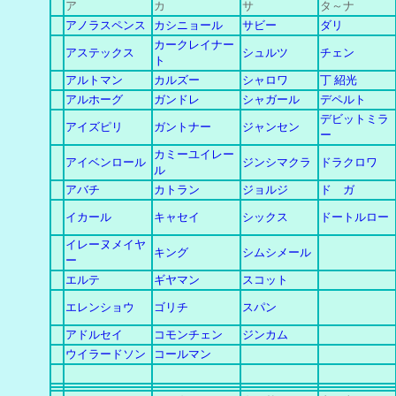
ア
カ
サ
タ～ナ
アノラスペンス
カシニョール
サビー
ダリ
カークレイナー
アステックス
シュルツ
チェン
ト
アルトマン
カルズー
シャロワ
丁 紹光
アルホーグ
ガンドレ
シャガール
デペルト
デビットミラ
アイズピリ
ガントナー
ジャンセン
ー
カミーユイレー
アイベンロール
ジンシマクラ
ドラクロワ
ル
アバチ
カトラン
ジョルジ
ド ガ
イカール
キャセイ
シックス
ドートルロー
イレーヌメイヤ
キング
シムシメール
ー
エルテ
ギヤマン
スコット
エレンショウ
ゴリチ
スパン
アドルセイ
コモンチェン
ジンカム
ウイラードソン
コールマン