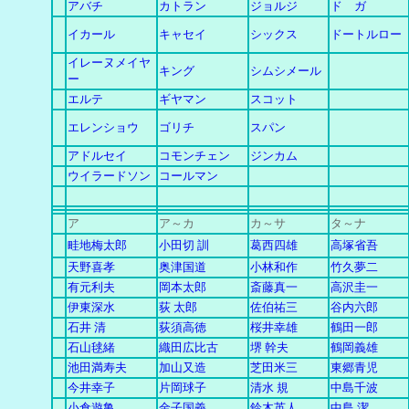
アバチ
カトラン
ジョルジ
ド ガ
イカール
キャセイ
シックス
ドートルロー
イレーヌメイヤ
キング
シムシメール
ー
エルテ
ギヤマン
スコット
エレンショウ
ゴリチ
スパン
アドルセイ
コモンチェン
ジンカム
ウイラードソン
コールマン
ア
ア～カ
カ
～
サ
タ～ナ
畦地梅太郎
小田切 訓
葛西四雄
高塚省吾
天野喜孝
奥津国道
小林和作
竹久夢二
有元利夫
岡本太郎
斎藤真一
高沢圭一
伊東深水
荻 太郎
佐伯祐三
谷内六郎
石井 清
荻須高徳
桜井幸雄
鶴田一郎
石山毬緒
織田広比古
堺 幹夫
鶴岡義雄
池田満寿夫
加山又造
芝田米三
東郷青児
今井幸子
片岡球子
清水 規
中島千波
小倉遊亀
金子国義
鈴木英人
中島 潔