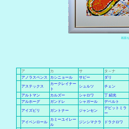
画
面
ア
カ
サ
タ～ナ
アノラスペンス
カシニョール
サビー
ダリ
カークレイナー
アステックス
シュルツ
チェン
ト
アルトマン
カルズー
シャロワ
丁 紹光
アルホーグ
ガンドレ
シャガール
デペルト
デビットミラ
アイズピリ
ガントナー
ジャンセン
ー
カミーユイレー
アイベンロール
ジンシマクラ
ドラクロワ
ル