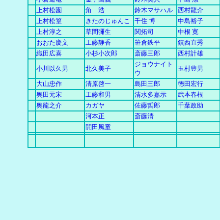
上村松園
角 浩
鈴木マサハル
西村龍介
上村松篁
きたのじゅんこ
千住 博
中島裕子
上村淳之
草間彌生
関拓司
中根 寛
おおた慶文
工藤静香
笹倉鉄平
鎮西直秀
織田広喜
小杉小次郎
斎藤三郎
西村計雄
ジョウナイト
小川以久男
北久美子
玉村豊男
ウ
大山忠作
清原啓一
島田三郎
徳田宏行
奥田元宋
工藤和男
清水多嘉示
武本春根
奥龍之介
カガヤ
佐藤哲郎
千葉政助
河本正
斎藤清
開田風童