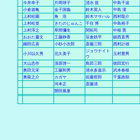
今井幸子
片岡球子
清水 規
中島千波
小倉遊亀
金子国義
鈴木英人
中島 潔
上村松園
角 浩
鈴木マサハル
西村龍介
上村松篁
きたのじゅんこ
千住 博
中島裕子
上村淳之
草間彌生
関拓司
中根 寛
おおた慶文
工藤静香
笹倉鉄平
鎮西直秀
織田広喜
小杉小次郎
斎藤三郎
西村計雄
ジョウナイト
小川以久男
北久美子
玉村豊男
ウ
大山忠作
清原啓一
島田三郎
徳田宏行
奥田元宋
工藤和男
清水多嘉示
武本春根
奥龍之介
カガヤ
佐藤哲郎
千葉政助
河本正
斎藤清
開田風童