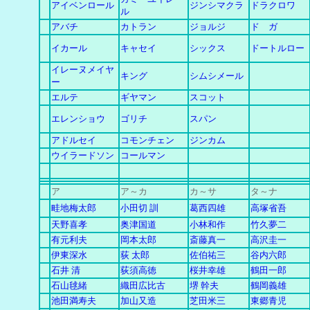
アイベンロール
ジンシマクラ
ドラクロワ
ル
アバチ
カトラン
ジョルジ
ド ガ
イカール
キャセイ
シックス
ドートルロー
イレーヌメイヤ
キング
シムシメール
ー
エルテ
ギヤマン
スコット
エレンショウ
ゴリチ
スパン
アドルセイ
コモンチェン
ジンカム
ウイラードソン
コールマン
ア
ア～カ
カ
～
サ
タ～ナ
畦地梅太郎
小田切 訓
葛西四雄
高塚省吾
天野喜孝
奥津国道
小林和作
竹久夢二
有元利夫
岡本太郎
斎藤真一
高沢圭一
伊東深水
荻 太郎
佐伯祐三
谷内六郎
石井 清
荻須高徳
桜井幸雄
鶴田一郎
石山毬緒
織田広比古
堺 幹夫
鶴岡義雄
池田満寿夫
加山又造
芝田米三
東郷青児