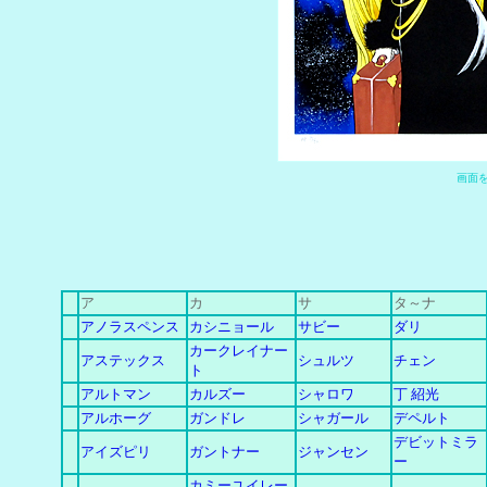
画
面
ア
カ
サ
タ～ナ
アノラスペンス
カシニョール
サビー
ダリ
カークレイナー
アステックス
シュルツ
チェン
ト
アルトマン
カルズー
シャロワ
丁 紹光
アルホーグ
ガンドレ
シャガール
デペルト
デビットミラ
アイズピリ
ガントナー
ジャンセン
ー
カミーユイレー