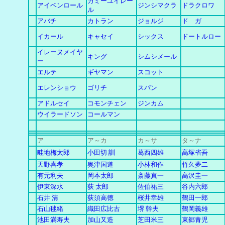
カミーユイレー
アイベンロール
ジンシマクラ
ドラクロワ
ル
アバチ
カトラン
ジョルジ
ド ガ
イカール
キャセイ
シックス
ドートルロー
イレーヌメイヤ
キング
シムシメール
ー
エルテ
ギヤマン
スコット
エレンショウ
ゴリチ
スパン
アドルセイ
コモンチェン
ジンカム
ウイラードソン
コールマン
ア
ア～カ
カ
～
サ
タ～ナ
畦地梅太郎
小田切 訓
葛西四雄
高塚省吾
天野喜孝
奥津国道
小林和作
竹久夢二
有元利夫
岡本太郎
斎藤真一
高沢圭一
伊東深水
荻 太郎
佐伯祐三
谷内六郎
石井 清
荻須高徳
桜井幸雄
鶴田一郎
石山毬緒
織田広比古
堺 幹夫
鶴岡義雄
池田満寿夫
加山又造
芝田米三
東郷青児