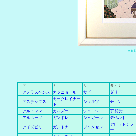
画
面
ア
カ
サ
タ～ナ
アノラスペンス
カシニョール
サビー
ダリ
カークレイナー
アステックス
シュルツ
チェン
ト
アルトマン
カルズー
シャロワ
丁 紹光
アルホーグ
ガンドレ
シャガール
デペルト
デビットミラ
アイズピリ
ガントナー
ジャンセン
ー