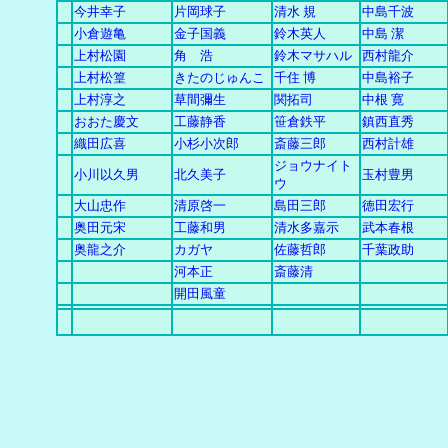
今井幸子
片岡球子
清水 規
中島千波
小倉遊亀
金子国義
鈴木英人
中島 潔
上村松園
角 浩
鈴木マサハル
西村龍介
上村松篁
きたのじゅんこ
千住 博
中島裕子
上村淳之
草間彌生
関拓司
中根 寛
おおた慶文
工藤静香
笹倉鉄平
鎮西直秀
織田広喜
小杉小次郎
斎藤三郎
西村計雄
ジョウナイト
小川以久男
北久美子
玉村豊男
ウ
大山忠作
清原啓一
島田三郎
徳田宏行
奥田元宋
工藤和男
清水多嘉示
武本春根
奥龍之介
カガヤ
佐藤哲郎
千葉政助
河本正
斎藤清
開田風童