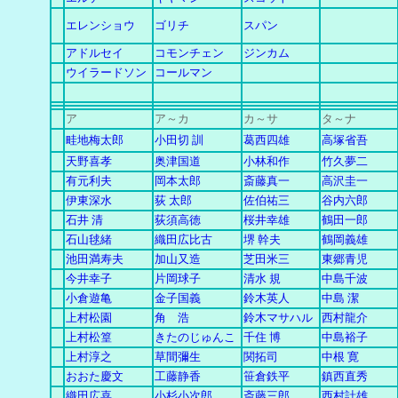
エレンショウ
ゴリチ
スパン
アドルセイ
コモンチェン
ジンカム
ウイラードソン
コールマン
ア
ア～カ
カ
～
サ
タ～ナ
畦地梅太郎
小田切 訓
葛西四雄
高塚省吾
天野喜孝
奥津国道
小林和作
竹久夢二
有元利夫
岡本太郎
斎藤真一
高沢圭一
伊東深水
荻 太郎
佐伯祐三
谷内六郎
石井 清
荻須高徳
桜井幸雄
鶴田一郎
石山毬緒
織田広比古
堺 幹夫
鶴岡義雄
池田満寿夫
加山又造
芝田米三
東郷青児
今井幸子
片岡球子
清水 規
中島千波
小倉遊亀
金子国義
鈴木英人
中島 潔
上村松園
角 浩
鈴木マサハル
西村龍介
上村松篁
きたのじゅんこ
千住 博
中島裕子
上村淳之
草間彌生
関拓司
中根 寛
おおた慶文
工藤静香
笹倉鉄平
鎮西直秀
織田広喜
小杉小次郎
斎藤三郎
西村計雄