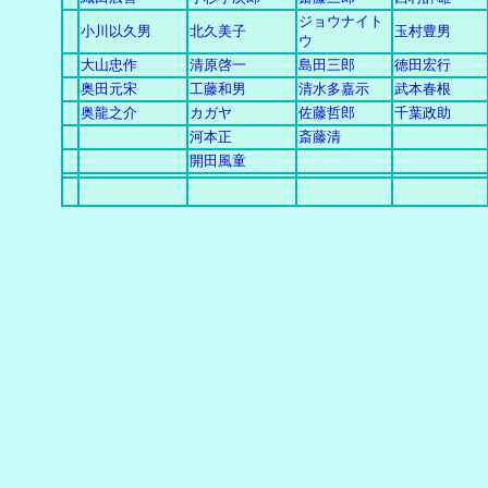
ジョウナイト
小川以久男
北久美子
玉村豊男
ウ
大山忠作
清原啓一
島田三郎
徳田宏行
奥田元宋
工藤和男
清水多嘉示
武本春根
奥龍之介
カガヤ
佐藤哲郎
千葉政助
河本正
斎藤清
開田風童