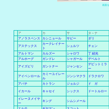
画
面
ア
カ
サ
タ～ナ
アノラスペンス
カシニョール
サビー
ダリ
カークレイナー
アステックス
シュルツ
チェン
ト
アルトマン
カルズー
シャロワ
丁 紹光
アルホーグ
ガンドレ
シャガール
デペルト
デビットミラ
アイズピリ
ガントナー
ジャンセン
ー
カミーユイレー
アイベンロール
ジンシマクラ
ドラクロワ
ル
アバチ
カトラン
ジョルジ
ド ガ
イカール
キャセイ
シックス
ドートルロー
イレーヌメイヤ
キング
シムシメール
ー
エルテ
ギヤマン
スコット