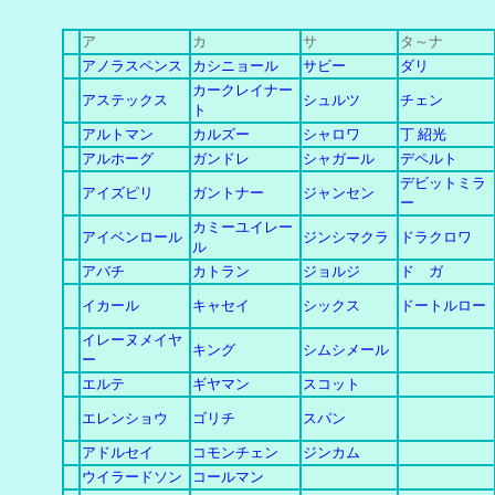
ア
カ
サ
タ～ナ
アノラスペンス
カシニョール
サビー
ダリ
カークレイナー
アステックス
シュルツ
チェン
ト
アルトマン
カルズー
シャロワ
丁 紹光
アルホーグ
ガンドレ
シャガール
デペルト
デビットミラ
アイズピリ
ガントナー
ジャンセン
ー
カミーユイレー
アイベンロール
ジンシマクラ
ドラクロワ
ル
アバチ
カトラン
ジョルジ
ド ガ
イカール
キャセイ
シックス
ドートルロー
イレーヌメイヤ
キング
シムシメール
ー
エルテ
ギヤマン
スコット
エレンショウ
ゴリチ
スパン
アドルセイ
コモンチェン
ジンカム
ウイラードソン
コールマン