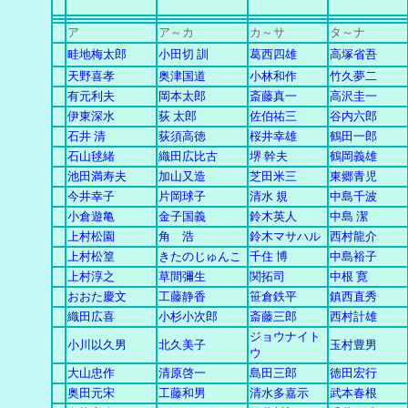
ア
ア～カ
カ
～
サ
タ～ナ
畦地梅太郎
小田切 訓
葛西四雄
高塚省吾
天野喜孝
奥津国道
小林和作
竹久夢二
有元利夫
岡本太郎
斎藤真一
高沢圭一
伊東深水
荻 太郎
佐伯祐三
谷内六郎
石井 清
荻須高徳
桜井幸雄
鶴田一郎
石山毬緒
織田広比古
堺 幹夫
鶴岡義雄
池田満寿夫
加山又造
芝田米三
東郷青児
今井幸子
片岡球子
清水 規
中島千波
小倉遊亀
金子国義
鈴木英人
中島 潔
上村松園
角 浩
鈴木マサハル
西村龍介
上村松篁
きたのじゅんこ
千住 博
中島裕子
上村淳之
草間彌生
関拓司
中根 寛
おおた慶文
工藤静香
笹倉鉄平
鎮西直秀
織田広喜
小杉小次郎
斎藤三郎
西村計雄
ジョウナイト
小川以久男
北久美子
玉村豊男
ウ
大山忠作
清原啓一
島田三郎
徳田宏行
奥田元宋
工藤和男
清水多嘉示
武本春根