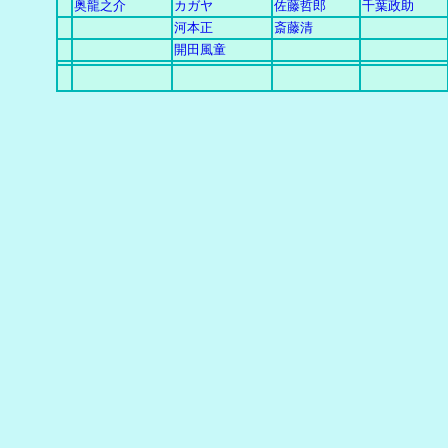
奥龍之介
カガヤ
佐藤哲郎
千葉政助
河本正
斎藤清
開田風童