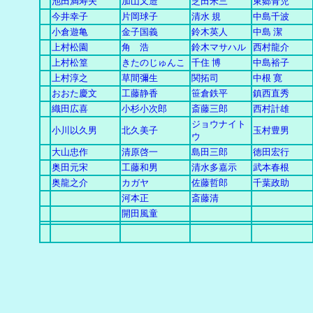
池田満寿夫
加山又造
芝田米三
東郷青児
今井幸子
片岡球子
清水 規
中島千波
小倉遊亀
金子国義
鈴木英人
中島 潔
上村松園
角 浩
鈴木マサハル
西村龍介
上村松篁
きたのじゅんこ
千住 博
中島裕子
上村淳之
草間彌生
関拓司
中根 寛
おおた慶文
工藤静香
笹倉鉄平
鎮西直秀
織田広喜
小杉小次郎
斎藤三郎
西村計雄
ジョウナイト
小川以久男
北久美子
玉村豊男
ウ
大山忠作
清原啓一
島田三郎
徳田宏行
奥田元宋
工藤和男
清水多嘉示
武本春根
奥龍之介
カガヤ
佐藤哲郎
千葉政助
河本正
斎藤清
開田風童