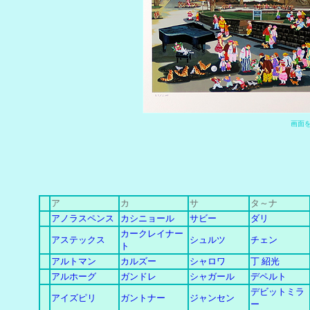
画
面
ア
カ
サ
タ～ナ
アノラスペンス
カシニョール
サビー
ダリ
カークレイナー
アステックス
シュルツ
チェン
ト
アルトマン
カルズー
シャロワ
丁 紹光
アルホーグ
ガンドレ
シャガール
デペルト
デビットミラ
アイズピリ
ガントナー
ジャンセン
ー