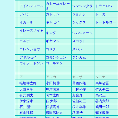
カミーユイレー
アイベンロール
ジンシマクラ
ドラクロワ
ル
アバチ
カトラン
ジョルジ
ド ガ
イカール
キャセイ
シックス
ドートルロー
イレーヌメイヤ
キング
シムシメール
ー
エルテ
ギヤマン
スコット
エレンショウ
ゴリチ
スパン
アドルセイ
コモンチェン
ジンカム
ウイラードソン
コールマン
ア
ア～カ
カ
～
サ
タ～ナ
畦地梅太郎
小田切 訓
葛西四雄
高塚省吾
天野喜孝
奥津国道
小林和作
竹久夢二
有元利夫
岡本太郎
斎藤真一
高沢圭一
伊東深水
荻 太郎
佐伯祐三
谷内六郎
石井 清
荻須高徳
桜井幸雄
鶴田一郎
石山毬緒
織田広比古
堺 幹夫
鶴岡義雄