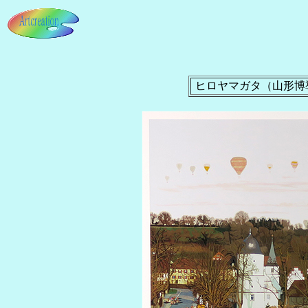
ヒロヤマガタ（山形博導