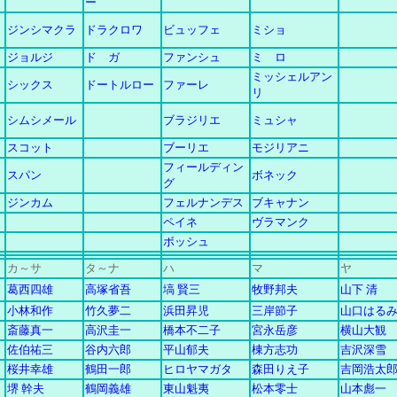
ー
ジンシマクラ
ドラクロワ
ビュッフェ
ミショ
ジョルジ
ド ガ
ファンシュ
ミ ロ
ミッシェルアン
シックス
ドートルロー
ファーレ
リ
シムシメール
ブラジリエ
ミュシャ
スコット
ブーリエ
モジリアニ
フィールディン
スパン
ボネック
グ
ジンカム
フェルナンデス
ブキャナン
ペイネ
ヴラマンク
ボッシュ
カ
～
サ
タ～ナ
ハ
マ
ヤ
葛西四雄
高塚省吾
塙 賢三
牧野邦夫
山下 清
小林和作
竹久夢二
浜田昇児
三岸節子
山口はる
斎藤真一
高沢圭一
橋本不二子
宮永岳彦
横山大観
佐伯祐三
谷内六郎
平山郁夫
棟方志功
吉沢深雪
桜井幸雄
鶴田一郎
ヒロヤマガタ
森田りえ子
吉岡浩太
堺 幹夫
鶴岡義雄
東山魁夷
松本零士
山本彪一