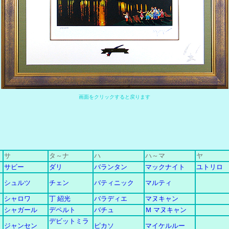
画
面をクリックすると戻ります
サ
タ～ナ
ハ
ハ～マ
ヤ
サビー
ダリ
バランタン
マックナイト
ユトリロ
シュルツ
チェン
バティニック
マルティ
シャロワ
丁 紹光
バラディエ
マヌキャン
シャガール
デペルト
バチュ
Ｍ マヌキャン
デビットミラ
ジャンセン
ピカソ
マイケルルー