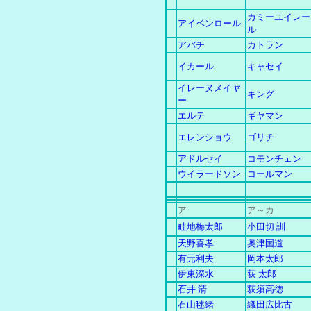
カミーユイレー
アイベンロール
ル
アバチ
カトラン
イカール
キャセイ
イレーヌメイヤ
キング
ー
エルテ
ギヤマン
エレンショウ
ゴリチ
アドルセイ
コモンチェン
ウイラードソン
コールマン
ア
ア～カ
畦地梅太郎
小田切 訓
天野喜孝
奥津国道
有元利夫
岡本太郎
伊東深水
荻 太郎
石井 清
荻須高徳
石山毬緒
織田広比古