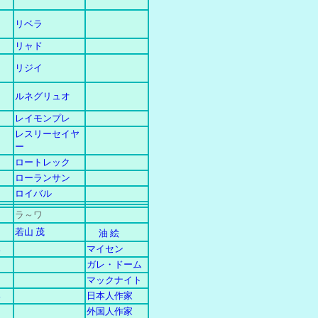
リベラ
リャド
リジイ
ルネグリュオ
レイモンプレ
レスリーセイヤ
ー
ロートレック
ローランサン
ロイバル
ラ～ワ
若山 茂
油 絵
み
マイセン
ガレ・ドーム
マックナイト
郎
日本人作家
外国人作家