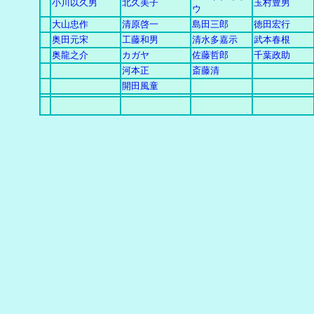
小川以久男
北久美子
玉村豊男
ウ
大山忠作
清原啓一
島田三郎
徳田宏行
奥田元宋
工藤和男
清水多嘉示
武本春根
奥龍之介
カガヤ
佐藤哲郎
千葉政助
河本正
斎藤清
開田風童