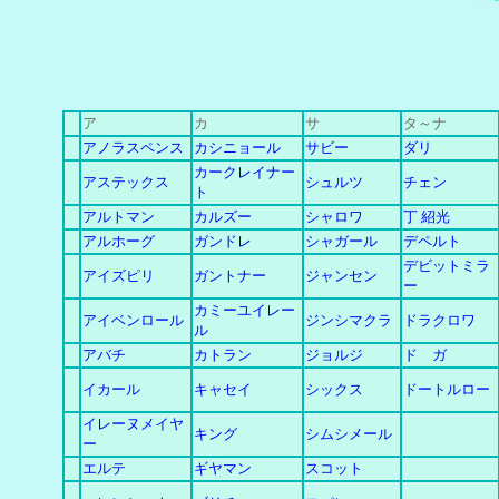
ア
カ
サ
タ～ナ
アノラスペンス
カシニョール
サビー
ダリ
カークレイナー
アステックス
シュルツ
チェン
ト
アルトマン
カルズー
シャロワ
丁 紹光
アルホーグ
ガンドレ
シャガール
デペルト
デビットミラ
アイズピリ
ガントナー
ジャンセン
ー
カミーユイレー
アイベンロール
ジンシマクラ
ドラクロワ
ル
アバチ
カトラン
ジョルジ
ド ガ
イカール
キャセイ
シックス
ドートルロー
イレーヌメイヤ
キング
シムシメール
ー
エルテ
ギヤマン
スコット