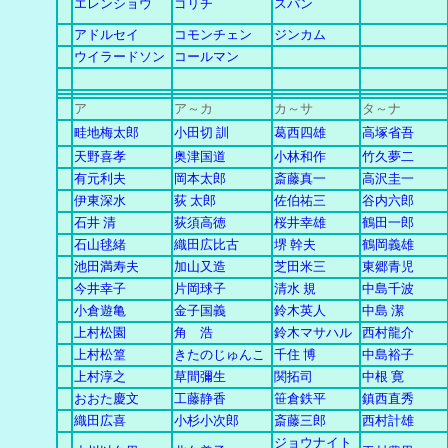
エレンショウ
ゴリチ
スパン
アドルセイ
コモンチェン
ジンカム
ウイラードソン
コールマン
ア
ア～カ
カ
～
サ
タ～ナ
畦地梅太郎
小田切 訓
葛西四雄
高塚省吾
天野喜孝
奥津国道
小林和作
竹久夢二
有元利夫
岡本太郎
斎藤真一
高沢圭一
伊東深水
荻 太郎
佐伯祐三
谷内六郎
石井 清
荻須高徳
桜井幸雄
鶴田一郎
石山毬緒
織田広比古
堺 幹夫
鶴岡義雄
池田満寿夫
加山又造
芝田米三
東郷青児
今井幸子
片岡球子
清水 規
中島千波
小倉遊亀
金子国義
鈴木英人
中島 潔
上村松園
角 浩
鈴木マサハル
西村龍介
上村松篁
きたのじゅんこ
千住 博
中島裕子
上村淳之
草間彌生
関拓司
中根 寛
おおた慶文
工藤静香
笹倉鉄平
鎮西直秀
織田広喜
小杉小次郎
斎藤三郎
西村計雄
ジョウナイト