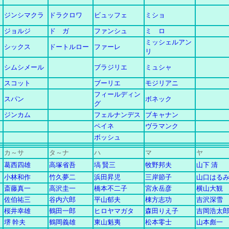
ジンシマクラ
ドラクロワ
ビュッフェ
ミショ
ジョルジ
ド ガ
ファンシュ
ミ ロ
ミッシェルアン
シックス
ドートルロー
ファーレ
リ
シムシメール
ブラジリエ
ミュシャ
スコット
ブーリエ
モジリアニ
フィールディン
スパン
ボネック
グ
ジンカム
フェルナンデス
ブキャナン
ペイネ
ヴラマンク
ボッシュ
カ
～
サ
タ～ナ
ハ
マ
ヤ
葛西四雄
高塚省吾
塙 賢三
牧野邦夫
山下 清
小林和作
竹久夢二
浜田昇児
三岸節子
山口はる
斎藤真一
高沢圭一
橋本不二子
宮永岳彦
横山大観
佐伯祐三
谷内六郎
平山郁夫
棟方志功
吉沢深雪
桜井幸雄
鶴田一郎
ヒロヤマガタ
森田りえ子
吉岡浩太
堺 幹夫
鶴岡義雄
東山魁夷
松本零士
山本彪一