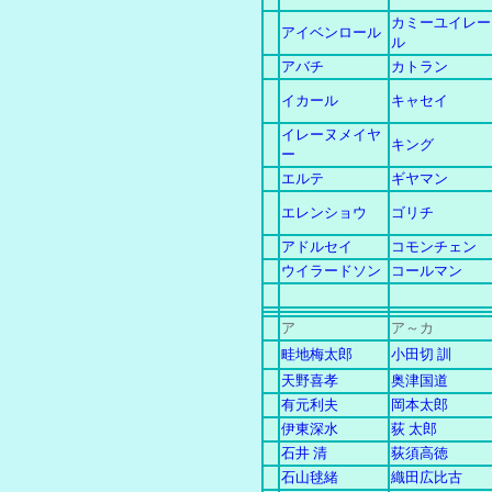
カミーユイレー
アイベンロール
ル
アバチ
カトラン
イカール
キャセイ
イレーヌメイヤ
キング
ー
エルテ
ギヤマン
エレンショウ
ゴリチ
アドルセイ
コモンチェン
ウイラードソン
コールマン
ア
ア～カ
畦地梅太郎
小田切 訓
天野喜孝
奥津国道
有元利夫
岡本太郎
伊東深水
荻 太郎
石井 清
荻須高徳
石山毬緒
織田広比古