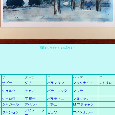
画
面をクリックすると戻ります
サ
タ～ナ
ハ
ハ～マ
ヤ
サビー
ダリ
バランタン
マックナイト
ユトリロ
シュルツ
チェン
バティニック
マルティ
シャロワ
丁 紹光
バラディエ
マヌキャン
シャガール
デペルト
バチュ
Ｍ マヌキャン
デビットミラ
ジャンセン
ピカソ
マイケルルー
ー