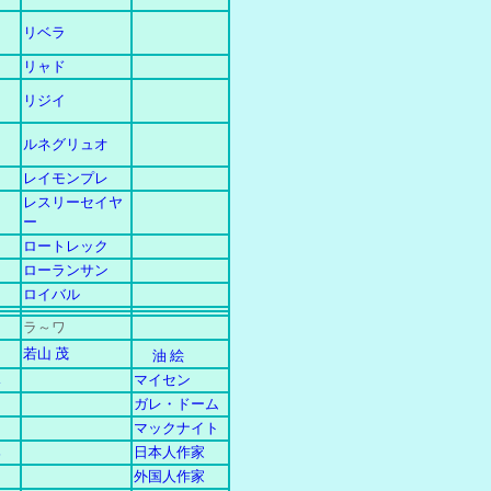
リベラ
リャド
リジイ
ルネグリュオ
レイモンプレ
レスリーセイヤ
ー
ロートレック
ローランサン
ロイバル
ラ～ワ
若山 茂
油 絵
み
マイセン
ガレ・ドーム
マックナイト
郎
日本人作家
外国人作家