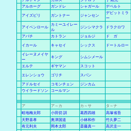
アルホーグ
ガンドレ
シャガール
デペルト
デビットミラ
アイズピリ
ガントナー
ジャンセン
ー
カミーユイレー
アイベンロール
ジンシマクラ
ドラクロワ
ル
アバチ
カトラン
ジョルジ
ド ガ
イカール
キャセイ
シックス
ドートルロー
イレーヌメイヤ
キング
シムシメール
ー
エルテ
ギヤマン
スコット
エレンショウ
ゴリチ
スパン
アドルセイ
コモンチェン
ジンカム
ウイラードソン
コールマン
ア
ア～カ
カ
～
サ
タ～ナ
畦地梅太郎
小田切 訓
葛西四雄
高塚省吾
天野喜孝
奥津国道
小林和作
竹久夢二
有元利夫
岡本太郎
斎藤真一
高沢圭一