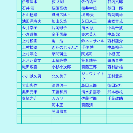
伊東深水
荻 太郎
佐伯祐三
谷内六郎
石井 清
荻須高徳
桜井幸雄
鶴田一郎
石山毬緒
織田広比古
堺 幹夫
鶴岡義雄
池田満寿夫
加山又造
芝田米三
東郷青児
今井幸子
片岡球子
清水 規
中島千波
小倉遊亀
金子国義
鈴木英人
中島 潔
上村松園
角 浩
鈴木マサハル
西村龍介
上村松篁
きたのじゅんこ
千住 博
中島裕子
上村淳之
草間彌生
関拓司
中根 寛
おおた慶文
工藤静香
笹倉鉄平
鎮西直秀
織田広喜
小杉小次郎
斎藤三郎
西村計雄
ジョウナイト
小川以久男
北久美子
玉村豊男
ウ
大山忠作
清原啓一
島田三郎
徳田宏行
奥田元宋
工藤和男
清水多嘉示
武本春根
奥龍之介
カガヤ
佐藤哲郎
千葉政助
河本正
斎藤清
開田風童