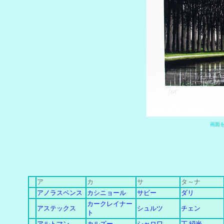
画
面
ア
カ
サ
タ～ナ
アノラスペンス
カシニョール
サビー
ダリ
カークレイナー
アステックス
シュルツ
チェン
ト
アルトマン
カルズー
シャロワ
丁 紹光