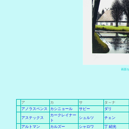
画
面
ア
カ
サ
タ～ナ
アノラスペンス
カシニョール
サビー
ダリ
カークレイナー
アステックス
シュルツ
チェン
ト
アルトマン
カルズー
シャロワ
丁 紹光