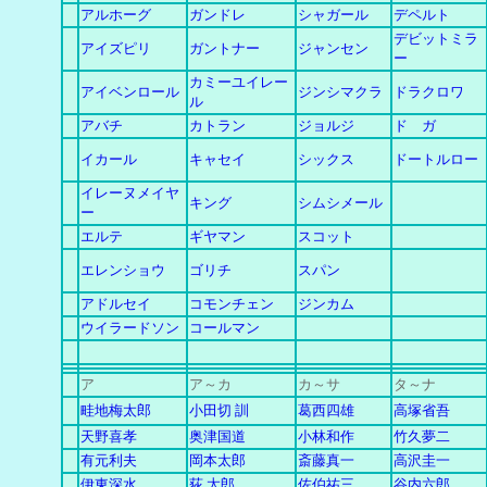
アルホーグ
ガンドレ
シャガール
デペルト
デビットミラ
アイズピリ
ガントナー
ジャンセン
ー
カミーユイレー
アイベンロール
ジンシマクラ
ドラクロワ
ル
アバチ
カトラン
ジョルジ
ド ガ
イカール
キャセイ
シックス
ドートルロー
イレーヌメイヤ
キング
シムシメール
ー
エルテ
ギヤマン
スコット
エレンショウ
ゴリチ
スパン
アドルセイ
コモンチェン
ジンカム
ウイラードソン
コールマン
ア
ア～カ
カ
～
サ
タ～ナ
畦地梅太郎
小田切 訓
葛西四雄
高塚省吾
天野喜孝
奥津国道
小林和作
竹久夢二
有元利夫
岡本太郎
斎藤真一
高沢圭一
伊東深水
荻 太郎
佐伯祐三
谷内六郎