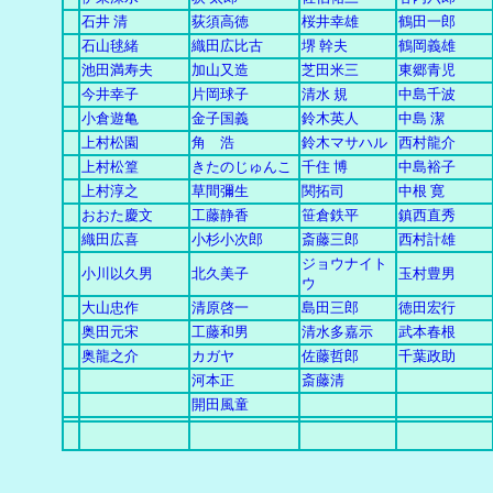
石井 清
荻須高徳
桜井幸雄
鶴田一郎
石山毬緒
織田広比古
堺 幹夫
鶴岡義雄
池田満寿夫
加山又造
芝田米三
東郷青児
今井幸子
片岡球子
清水 規
中島千波
小倉遊亀
金子国義
鈴木英人
中島 潔
上村松園
角 浩
鈴木マサハル
西村龍介
上村松篁
きたのじゅんこ
千住 博
中島裕子
上村淳之
草間彌生
関拓司
中根 寛
おおた慶文
工藤静香
笹倉鉄平
鎮西直秀
織田広喜
小杉小次郎
斎藤三郎
西村計雄
ジョウナイト
小川以久男
北久美子
玉村豊男
ウ
大山忠作
清原啓一
島田三郎
徳田宏行
奥田元宋
工藤和男
清水多嘉示
武本春根
奥龍之介
カガヤ
佐藤哲郎
千葉政助
河本正
斎藤清
開田風童